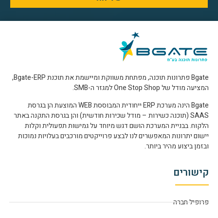
Bgate פתרונות תוכנה, מפתחת משווקת ומיישמת את תוכנת Bgate-ERP,
המציעה מודל של One Stop Shop למגזר ה-SMB.
Bgate הינה מערכת ERP ייחודית המבוססת WEB המוצעת הן בגרסת
SAAS (תוכנה כשירות – מודל שכירות חודשית) והן בגרסת התקנה באתר
הלקוח. בבניית המערכת הושם דגש מיוחד על גמישות תפעולית וקלות
יישום יתרונות המאפשרים לנו לבצע פרוייקטים מורכבים בעלויות נמוכות
ובזמן ביצוע מהיר ביותר.
קישורים
פרופיל חברה