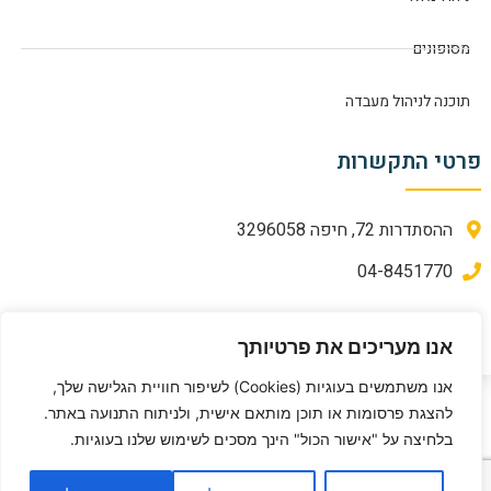
מסופונים
תוכנה לניהול מעבדה
פרטי התקשרות
ההסתדרות 72, חיפה 3296058
04-8451770
מדיניות פרטיות
אנו מעריכים את פרטיותך
אנו משתמשים בעוגיות (Cookies) לשיפור חוויית הגלישה שלך,
להצגת פרסומות או תוכן מותאם אישית, ולניתוח התנועה באתר.
בניית אתרים - בראש שיווק ופרסום
בלחיצה על "אישור הכול" הינך מסכים לשימוש שלנו בעוגיות.
© כל הזכויות שמורות ל-Bgate פתרונות תוכנה בע”מ