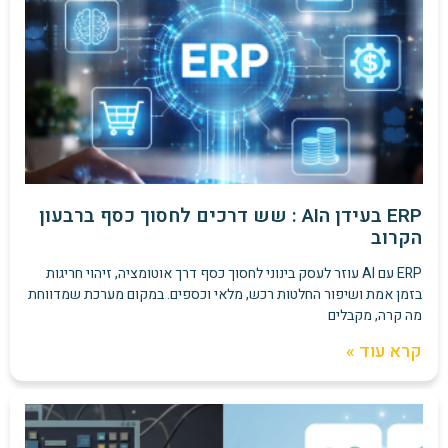
ERP בעידן הAI : שש דרכים לחסוך כסף ברבעון
הקרוב
ERP עם AI עוזר לעסק בינוני לחסוך כסף דרך אוטומציה, זיהוי חריגות
בזמן אמת ושיפור החלטות רכש, מלאי וכספים. במקום מערכת שמדווחת
מה קרה, מקבלים
קרא עוד »