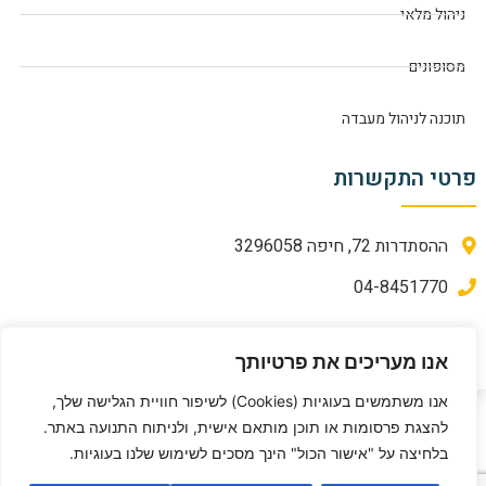
ניהול מלאי
מסופונים
תוכנה לניהול מעבדה
פרטי התקשרות
ההסתדרות 72, חיפה 3296058
04-8451770
מדיניות פרטיות
אנו מעריכים את פרטיותך
אנו משתמשים בעוגיות (Cookies) לשיפור חוויית הגלישה שלך,
להצגת פרסומות או תוכן מותאם אישית, ולניתוח התנועה באתר.
בניית אתרים - בראש שיווק ופרסום
בלחיצה על "אישור הכול" הינך מסכים לשימוש שלנו בעוגיות.
© כל הזכויות שמורות ל-Bgate פתרונות תוכנה בע”מ