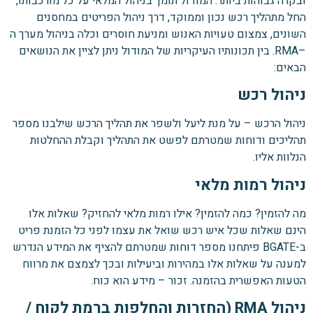
ובקרה גבוהות ביותר. המודול תומך בניהול המלאי על כל מורכבותו,
החל מתהליך רכש נכון וממוקד, דרך ניהול הפריטים במחסנים
השונים, צמצום טעויות האנוש ומניעת חוסרים וכלה בניהול מערך ה
–RMA. בין תכונותיו העיקריות של המודול ניתן לציין את הנושאים
הבאים:
ניהול רכש
ניהול הרכש – על מנת ליעל ולשפר את תהליך הרכש שילבנו מספר
תהליכים ודוחות שמטרתם לפשט את התהליך וקבלת ההחלטות
הנלוות אליו.
ניהול רמות מלאי
מה להזמין? כמה להזמין? אילו רמות מלאי להחזיק? שאלות אלו
הינם שאלות שכל איש רכש שואל את עצמו לפני כל הזמנת פריט
ב-BGATE פיתחנו מספר דוחות שמטרתם להציף את המידע הנדרש
למענה על שאלות אלו במהירות וביעילות ובכך לצמצם את מרווח
הטעות האפשרית בהזמנה. זכור – מידע הוא כוח.
ניהול RMA (החזרות והחלפות ברמת לקוח /