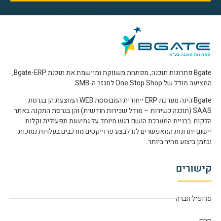
Bgate פתרונות תוכנה, מפתחת משווקת ומיישמת את תוכנת Bgate-ERP,
המציעה מודל של One Stop Shop למגזר ה-SMB.
Bgate הינה מערכת ERP ייחודית המבוססת WEB המוצעת הן בגרסת
SAAS (תוכנה כשירות – מודל שכירות חודשית) והן בגרסת התקנה באתר
הלקוח. בבניית המערכת הושם דגש מיוחד על גמישות תפעולית וקלות
יישום יתרונות המאפשרים לנו לבצע פרוייקטים מורכבים בעלויות נמוכות
ובזמן ביצוע מהיר ביותר.
קישורים
פרופיל חברה