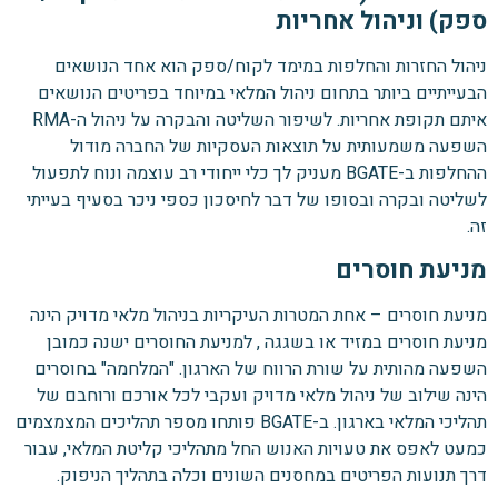
ספק) וניהול אחריות
ניהול החזרות והחלפות במימד לקוח/ספק הוא אחד הנושאים
הבעייתיים ביותר בתחום ניהול המלאי במיוחד בפריטים הנושאים
איתם תקופת אחריות. לשיפור השליטה והבקרה על ניהול ה-RMA
השפעה משמעותית על תוצאות העסקיות של החברה מודול
ההחלפות ב-BGATE מעניק לך כלי ייחודי רב עוצמה ונוח לתפעול
לשליטה ובקרה ובסופו של דבר לחיסכון כספי ניכר בסעיף בעייתי
זה.
מניעת חוסרים
מניעת חוסרים – אחת המטרות העיקריות בניהול מלאי מדויק הינה
מניעת חוסרים במזיד או בשגגה , למניעת החוסרים ישנה כמובן
השפעה מהותית על שורת הרווח של הארגון. "המלחמה" בחוסרים
הינה שילוב של ניהול מלאי מדויק ועקבי לכל אורכם ורוחבם של
תהליכי המלאי בארגון. ב-BGATE פותחו מספר תהליכים המצמצמים
כמעט לאפס את טעויות האנוש החל מתהליכי קליטת המלאי, עבור
דרך תנועות הפריטים במחסנים השונים וכלה בתהליך הניפוק.