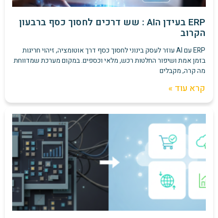
ERP בעידן הAI : שש דרכים לחסוך כסף ברבעון
הקרוב
ERP עם AI עוזר לעסק בינוני לחסוך כסף דרך אוטומציה, זיהוי חריגות
בזמן אמת ושיפור החלטות רכש, מלאי וכספים. במקום מערכת שמדווחת
מה קרה, מקבלים
קרא עוד »