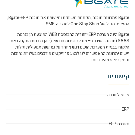
Bgate פתרונות תוכנה, מפתחת משווקת ומיישמת את תוכנת Bgate-ERP,
המציעה מודל של One Stop Shop למגזר ה-SMB.
Bgate הינה מערכת ERP ייחודית המבוססת WEB המוצעת הן בגרסת
SAAS (תוכנה כשירות – מודל שכירות חודשית) והן בגרסת התקנה באתר
הלקוח. בבניית המערכת הושם דגש מיוחד על גמישות תפעולית וקלות
יישום יתרונות המאפשרים לנו לבצע פרוייקטים מורכבים בעלויות נמוכות
ובזמן ביצוע מהיר ביותר.
קישורים
פרופיל חברה
ERP
מערכת ERP