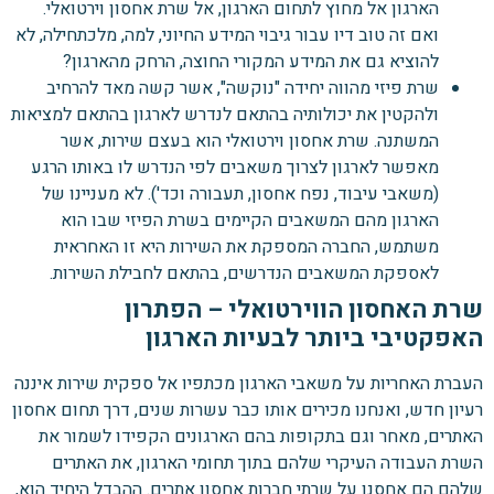
הארגון אל מחוץ לתחום הארגון, אל שרת אחסון וירטואלי.
ואם זה טוב דיו עבור גיבוי המידע החיוני, למה, מלכתחילה, לא
להוציא גם את המידע המקורי החוצה, הרחק מהארגון?
שרת פיזי מהווה יחידה "נוקשה", אשר קשה מאד להרחיב
ולהקטין את יכולותיה בהתאם לנדרש לארגון בהתאם למציאות
המשתנה. שרת אחסון וירטואלי הוא בעצם שירות, אשר
מאפשר לארגון לצרוך משאבים לפי הנדרש לו באותו הרגע
(משאבי עיבוד, נפח אחסון, תעבורה וכד'). לא מעניינו של
הארגון מהם המשאבים הקיימים בשרת הפיזי שבו הוא
משתמש, החברה המספקת את השירות היא זו האחראית
לאספקת המשאבים הנדרשים, בהתאם לחבילת השירות.
שרת האחסון הווירטואלי – הפתרון
האפקטיבי ביותר לבעיות הארגון
העברת האחריות על משאבי הארגון מכתפיו אל ספקית שירות איננה
רעיון חדש, ואנחנו מכירים אותו כבר עשרות שנים, דרך תחום אחסון
האתרים, מאחר וגם בתקופות בהם הארגונים הקפידו לשמור את
השרת העבודה העיקרי שלהם בתוך תחומי הארגון, את האתרים
שלהם הם אחסנו על שרתי חברות אחסון אתרים. ההבדל היחיד הוא,