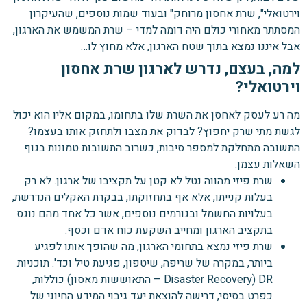
וירטואלי", שרת אחסון מרוחק" ובעוד שמות נוספים, שהעיקרון
המסתתר מאחורי כולם היה דומה למדי – שרת המשמש את הארגון,
אבל איננו נמצא בתוך שטח הארגון, אלא מחוץ לו…
למה, בעצם, נדרש לארגון שרת אחסון
וירטואלי?
מה רע לעסק לאחסן את השרת שלו בתחומו, במקום אליו הוא יכול
לגשת מתי שרק יחפוץ? לבדוק את מצבו ולתחזק אותו בעצמו?
התשובה מתחלקת למספר סיבות, כשרוב התשובות טמונות בגוף
השאלות עצמן:
שרת פיזי מהווה נטל לא קטן על תקציבו של ארגון. לא רק
בעלות קנייתו, אלא אף בתחזוקתו, בבקרת האקלים הנדרשת,
בעלויות החשמל ובגורמים נוספים, אשר כל אחד מהם נוגס
בתקציב הארגון ומחייב השקעת כוח אדם וכסף.
שרת פיזי נמצא בתחומי הארגון, מה שהופך אותו לפגיע
ביותר, במקרה של שריפה, שיטפון, פגיעת טיל וכד'. תוכניות
DR (Disaster Recovery – התאוששות מאסון) כוללות,
כפרט בסיסי, דרישה להוצאת יעד גיבוי המידע החיוני של