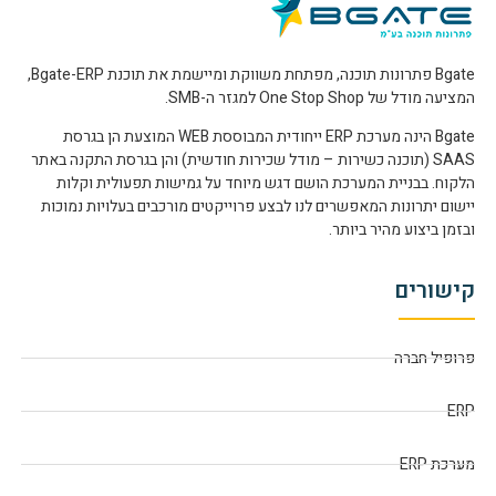
Bgate פתרונות תוכנה, מפתחת משווקת ומיישמת את תוכנת Bgate-ERP,
המציעה מודל של One Stop Shop למגזר ה-SMB.
Bgate הינה מערכת ERP ייחודית המבוססת WEB המוצעת הן בגרסת
SAAS (תוכנה כשירות – מודל שכירות חודשית) והן בגרסת התקנה באתר
הלקוח. בבניית המערכת הושם דגש מיוחד על גמישות תפעולית וקלות
יישום יתרונות המאפשרים לנו לבצע פרוייקטים מורכבים בעלויות נמוכות
ובזמן ביצוע מהיר ביותר.
קישורים
פרופיל חברה
ERP
מערכת ERP