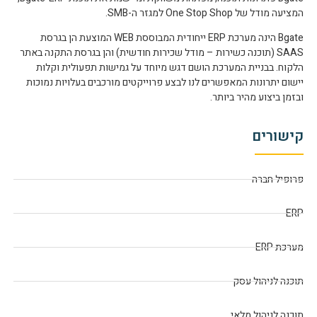
המציעה מודל של One Stop Shop למגזר ה-SMB.
Bgate הינה מערכת ERP ייחודית המבוססת WEB המוצעת הן בגרסת
SAAS (תוכנה כשירות – מודל שכירות חודשית) והן בגרסת התקנה באתר
הלקוח. בבניית המערכת הושם דגש מיוחד על גמישות תפעולית וקלות
יישום יתרונות המאפשרים לנו לבצע פרוייקטים מורכבים בעלויות נמוכות
ובזמן ביצוע מהיר ביותר.
קישורים
פרופיל חברה
ERP
מערכת ERP
תוכנה לניהול עסק
תוכנה לניהול מלאי