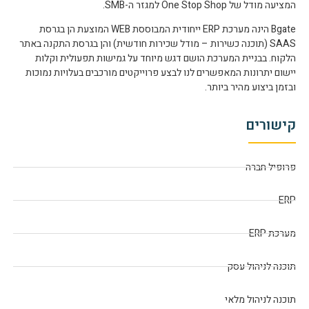
המציעה מודל של One Stop Shop למגזר ה-SMB.
Bgate הינה מערכת ERP ייחודית המבוססת WEB המוצעת הן בגרסת
SAAS (תוכנה כשירות – מודל שכירות חודשית) והן בגרסת התקנה באתר
הלקוח. בבניית המערכת הושם דגש מיוחד על גמישות תפעולית וקלות
יישום יתרונות המאפשרים לנו לבצע פרוייקטים מורכבים בעלויות נמוכות
ובזמן ביצוע מהיר ביותר.
קישורים
פרופיל חברה
ERP
מערכת ERP
תוכנה לניהול עסק
תוכנה לניהול מלאי