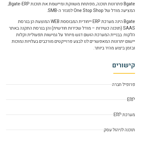
Bgate פתרונות תוכנה, מפתחת משווקת ומיישמת את תוכנת Bgate-ERP,
המציעה מודל של One Stop Shop למגזר ה-SMB.
Bgate הינה מערכת ERP ייחודית המבוססת WEB המוצעת הן בגרסת
SAAS (תוכנה כשירות – מודל שכירות חודשית) והן בגרסת התקנה באתר
הלקוח. בבניית המערכת הושם דגש מיוחד על גמישות תפעולית וקלות
יישום יתרונות המאפשרים לנו לבצע פרוייקטים מורכבים בעלויות נמוכות
ובזמן ביצוע מהיר ביותר.
קישורים
פרופיל חברה
ERP
מערכת ERP
תוכנה לניהול עסק